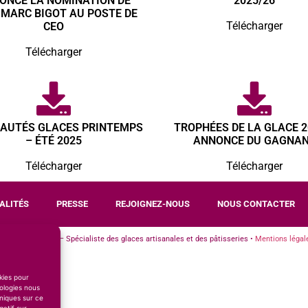
ONCE LA NOMINATION DE
2025/26
-MARC BIGOT AU POSTE DE
Télécharger
CEO
Télécharger
AUTÉS GLACES PRINTEMPS
TROPHÉES DE LA GLACE 2
– ÉTÉ 2025
ANNONCE DU GAGNA
Télécharger
Télécharger
ALITÉS
PRESSE
REJOIGNEZ-NOUS
NOUS CONTACTER
e des Desserts – Spécialiste des glaces artisanales et des pâtisseries •
Mentions légal
okies pour
ologies nous
niques sur ce