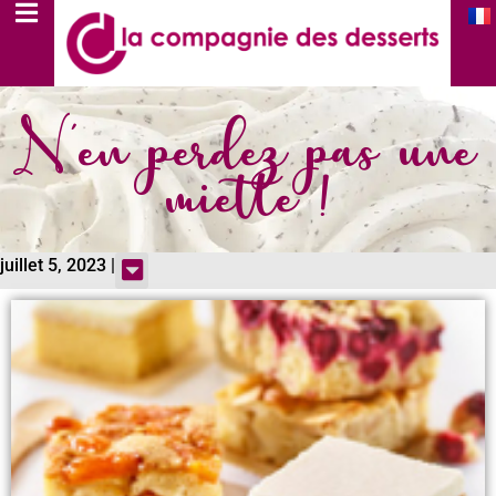
N'en perdez pas une
miette !
juillet 5, 2023 |