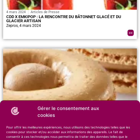
4 mars 2024
Articles de Presse
CDD X EMKIPOP : LA RENCONTRE DU BÂTONNET GLACÉ ET DU
GLACIER ARTISAN
Zepros, 4 mars 2024
>>
Gérer le consentement aux
cookies
4 mars 2024
Articles de Presse
SNACKING PARTY ! CIE DES DESSERTS
Néorestauration n°627, Mars 2024
Pour offrir les meilleures expériences, nous utilisons des technologies telles que les
cookies pour stocker et/ou accéder aux informations des appareils. Le fait de
>>
consentir à ces technologies nous permettra de traiter des données telles que le