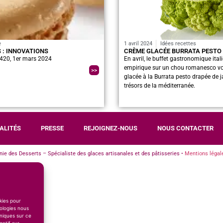
e
1 avril 2024
Idées recettes
 : INNOVATIONS
CRÈME GLACÉE BURRATA PESTO
°420, 1er mars 2024
En avril, le buffet gastronomique ita
empirique sur un chou romanesco vou
>>
glacée à la Burrata pesto drapée de 
trésors de la méditerranée.
ALITÉS
PRESSE
REJOIGNEZ-NOUS
NOUS CONTACTER
e des Desserts – Spécialiste des glaces artisanales et des pâtisseries •
Mentions légal
okies pour
ologies nous
niques sur ce