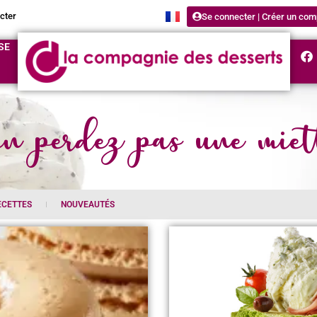
cter
Se connecter | Créer un com
SE
n perdez pas une miet
ECETTES
NOUVEAUTÉS