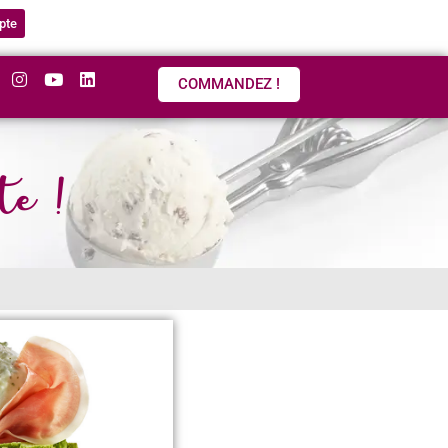
pte
COMMANDEZ !
te !