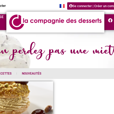
cter
Se connecter | Créer un com
SE
n perdez pas une miet
ECETTES
NOUVEAUTÉS