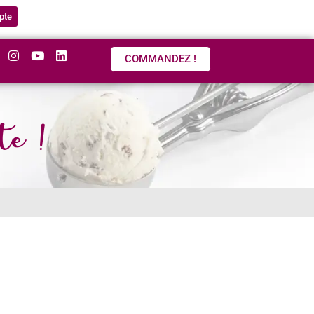
pte
COMMANDEZ !
te !