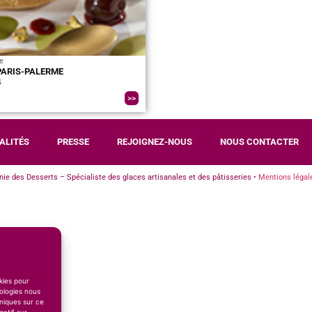
e
 PARIS-PALERME
4
>>
ALITÉS
PRESSE
REJOIGNEZ-NOUS
NOUS CONTACTER
e des Desserts – Spécialiste des glaces artisanales et des pâtisseries •
Mentions légal
okies pour
ologies nous
niques sur ce