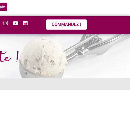
pte
COMMANDEZ !
te !