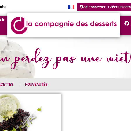
cter
Se connecter | Créer un com
SE
n perdez pas une miet
ECETTES
NOUVEAUTÉS