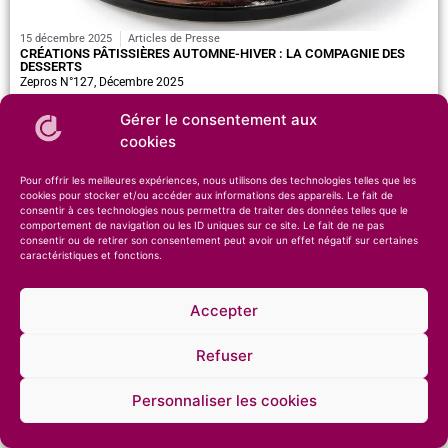
15 décembre 2025
Articles de Presse
CRÉATIONS PÂTISSIÈRES AUTOMNE-HIVER : LA COMPAGNIE DES
DESSERTS
Zepros N°127, Décembre 2025
>>
Gérer le consentement aux
cookies
Pour offrir les meilleures expériences, nous utilisons des technologies telles que les
cookies pour stocker et/ou accéder aux informations des appareils. Le fait de
consentir à ces technologies nous permettra de traiter des données telles que le
comportement de navigation ou les ID uniques sur ce site. Le fait de ne pas
consentir ou de retirer son consentement peut avoir un effet négatif sur certaines
caractéristiques et fonctions.
© 2026 – Compagnie des Desserts – Spécialiste des glaces artisanales et des
Accepter
pâtisseries •
Mentions légales
•
Confidentialité
Refuser
Personnaliser les cookies