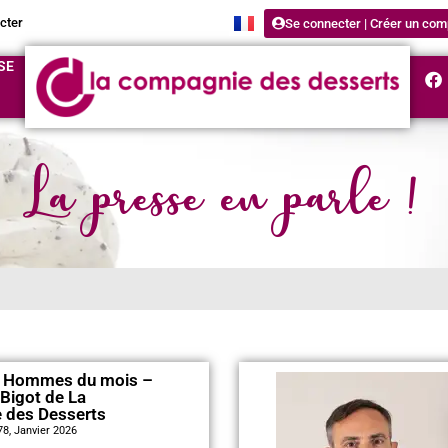
cter
Se connecter | Créer un com
SE
La presse en parle !
 Hommes du mois –
Bigot de La
 des Desserts
8, Janvier 2026