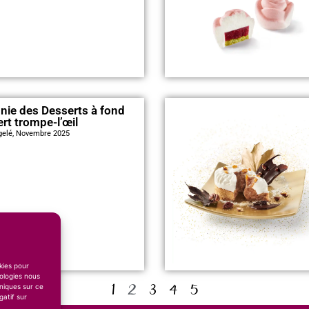
ie des Desserts à fond
ert trompe-l’œil
gelé, Novembre 2025
okies pour
ologies nous
1
2
3
4
5
niques sur ce
gatif sur