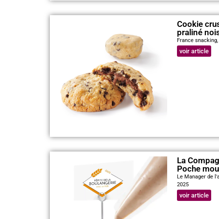
Cookie cru
praliné noi
France snacking
voir article
La Compagn
Poche mous
Le Manager de l
2025
voir article