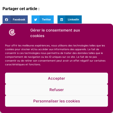
Partager cet article :
Facebook
Twitter
LinkedIn
Gérer le consentement aux
Article Précédent
Article Suivant
cookies
La Compagnie des Desserts : 3 cakes avec une chef
La Compagnie des Desserts – Gamme de Cakes à partager
Pour offrir les meilleures expériences, nous utilisons des technologies telles que les
cookies pour stocker et/ou accéder aux informations des appareils. Le fait de
consentir à ces technologies nous permettra de traiter des données telles que le
comportement de navigation ou les ID uniques sur ce site. Le fait de ne pas
consentir ou de retirer son consentement peut avoir un effet négatif sur certaines
caractéristiques et fonctions.
Accepter
© 2026 – Compagnie des Desserts – Spécialiste des glaces artisanales et des
pâtisseries •
Mentions légales
•
Confidentialité
Refuser
Personnaliser les cookies