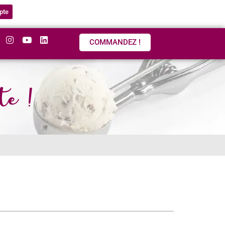
pte
COMMANDEZ !
te !