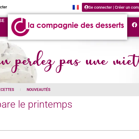
cter
Se connecter | Créer un com
SE
n perdez pas une miet
ECETTES
NOUVEAUTÉS
pare le printemps