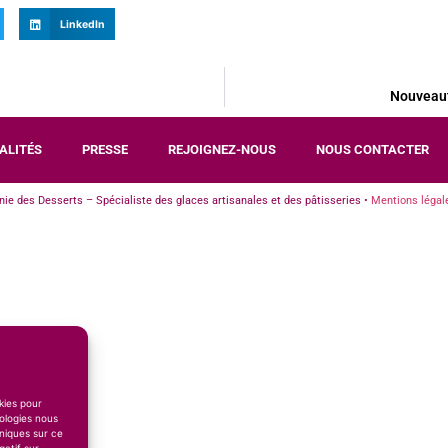
LinkedIn
Nouveaut
ALITÉS
PRESSE
REJOIGNEZ-NOUS
NOUS CONTACTER
e des Desserts – Spécialiste des glaces artisanales et des pâtisseries •
Mentions légal
okies pour
ologies nous
niques sur ce