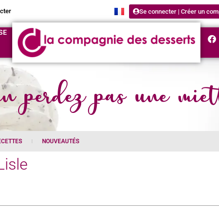
cter
Se connecter | Créer un com
SE
n perdez pas une miet
ECETTES
NOUVEAUTÉS
Lisle