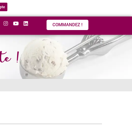
pte
COMMANDEZ !
te !