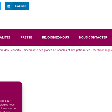
LinkedIn
ALITÉS
PRESSE
REJOIGNEZ-NOUS
NOUS CONTACTER
e des Desserts – Spécialiste des glaces artisanales et des pâtisseries •
Mentions légal
okies pour
ologies nous
niques sur ce