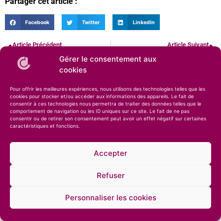
Partager cet article :
Facebook
Twitter
LinkedIn
Article Précédent
Article Suivant
La Compagnie des Desserts – Gamme de Cakes à partager
La Compagnie des Desserts à fond sur le dessert trompe-l’œil
Gérer le consentement aux
cookies
Pour offrir les meilleures expériences, nous utilisons des technologies telles que les
cookies pour stocker et/ou accéder aux informations des appareils. Le fait de
consentir à ces technologies nous permettra de traiter des données telles que le
comportement de navigation ou les ID uniques sur ce site. Le fait de ne pas
consentir ou de retirer son consentement peut avoir un effet négatif sur certaines
caractéristiques et fonctions.
© 2026 – Compagnie des Desserts – Spécialiste des glaces artisanales et des
pâtisseries •
Mentions légales
•
Confidentialité
Accepter
Refuser
Personnaliser les cookies