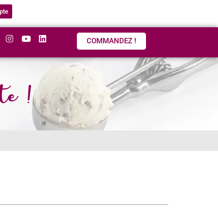
pte
COMMANDEZ !
te !