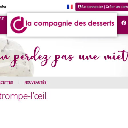
cter
Se connecter | Créer un com
SE
n perdez pas une miet
ECETTES
NOUVEAUTÉS
trompe-l’œil