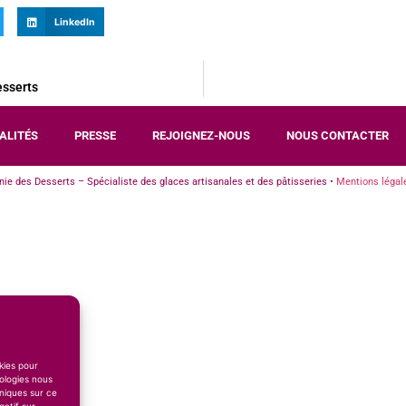
LinkedIn
esserts
ALITÉS
PRESSE
REJOIGNEZ-NOUS
NOUS CONTACTER
e des Desserts – Spécialiste des glaces artisanales et des pâtisseries •
Mentions légal
okies pour
ologies nous
niques sur ce