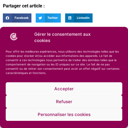
Partager cet article :
Facebook
Twitter
LinkedIn
Article Précédent
Article Suivant
Gérer le consentement aux
Crème glacée Burrata Pesto par la Cie des Desserts
Travaux de l’entreprise Pole Sud
cookies
Pour offrir les meilleures expériences, nous utilisons des technologies telles que les
cookies pour stocker et/ou accéder aux informations des appareils. Le fait de
consentir à ces technologies nous permettra de traiter des données telles que le
comportement de navigation ou les ID uniques sur ce site. Le fait de ne pas
consentir ou de retirer son consentement peut avoir un effet négatif sur certaines
caractéristiques et fonctions.
Accepter
© 2026 – Compagnie des Desserts – Spécialiste des glaces artisanales et des
pâtisseries •
Mentions légales
•
Confidentialité
Refuser
Personnaliser les cookies