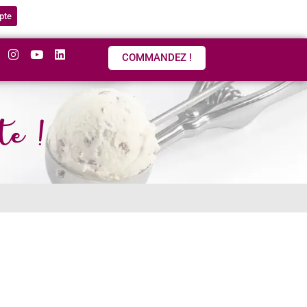
pte
COMMANDEZ !
te !