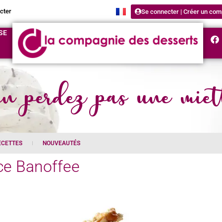
cter
Se connecter | Créer un com
SE
n perdez pas une miet
ECETTES
NOUVEAUTÉS
ce Banoffee