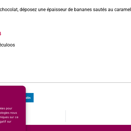
 chocolat, déposez une épaisseur de bananes sautés au caramel
4
éculoos
LinkedIn
okies pour
ologies nous
niques sur ce
ue
gatif sur