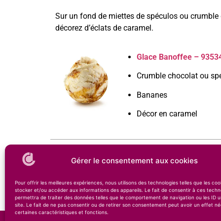
Sur un fond de miettes de spéculos ou crumble
décorez d’éclats de caramel.
Glace Banoffee – 9353
Crumble chocolat ou sp
Bananes
Décor en caramel
Gérer le consentement aux cookies
Partager cet article :
Facebook
Twitter
Pour offrir les meilleures expériences, nous utilisons des technologies telles que les co
Article Précédent
stocker et/ou accéder aux informations des appareils. Le fait de consentir à ces techn
permettra de traiter des données telles que le comportement de navigation ou les ID u
Vision sculpturale avec le sorbet Absolument Mang
site. Le fait de ne pas consentir ou de retirer son consentement peut avoir un effet né
certaines caractéristiques et fonctions.