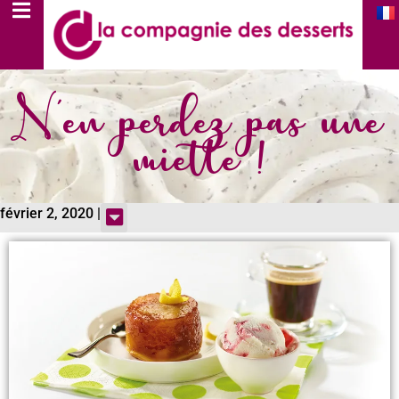
N'en perdez pas une
miette !
février 2, 2020 |