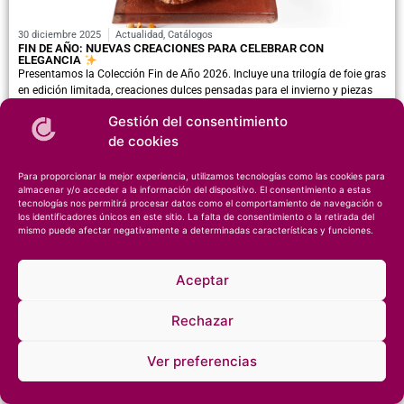
30 diciembre 2025
Actualidad
,
Catálogos
FIN DE AÑO: NUEVAS CREACIONES PARA CELEBRAR CON
ELEGANCIA
Presentamos la Colección Fin de Año 2026. Incluye una trilogía de foie gras
en edición limitada, creaciones dulces pensadas para el invierno y piezas
versátiles para un emplatado elegante. La colección se completa con
Gestión del consentimiento
elaboraciones de la chef pastelera Jessica Prealpato, centradas en una
de cookies
pastelería responsable...
>>
Para proporcionar la mejor experiencia, utilizamos tecnologías como las cookies para
almacenar y/o acceder a la información del dispositivo. El consentimiento a estas
tecnologías nos permitirá procesar datos como el comportamiento de navegación o
los identificadores únicos en este sitio. La falta de consentimiento o la retirada del
mismo puede afectar negativamente a determinadas características y funciones.
Aceptar
Rechazar
© 2026 – Especialista en helados y repostería •
Notas legales
•
Confidencialidad
Ver preferencias