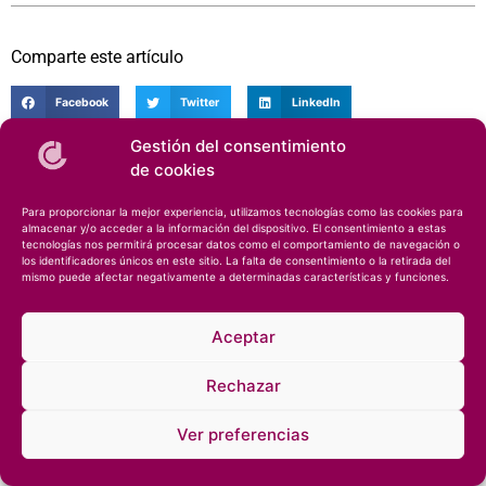
Comparte este artículo
Facebook
Twitter
LinkedIn
Gestión del consentimiento
Artículo Anterior
Artículo Siguiente
de cookies
4º Edición Trofeos del Helado: El helado en todas sus formas
Estas son las nuevas tendencias en pastelería
Para proporcionar la mejor experiencia, utilizamos tecnologías como las cookies para
almacenar y/o acceder a la información del dispositivo. El consentimiento a estas
tecnologías nos permitirá procesar datos como el comportamiento de navegación o
los identificadores únicos en este sitio. La falta de consentimiento o la retirada del
mismo puede afectar negativamente a determinadas características y funciones.
Aceptar
© 2026 – Especialista en helados y repostería •
Notas legales
•
Confidencialidad
Rechazar
Ver preferencias