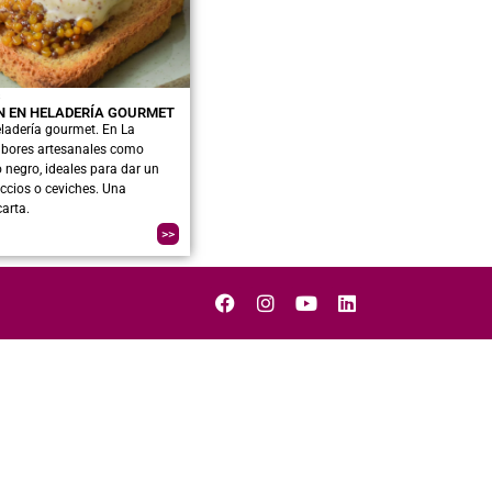
s
N EN HELADERÍA GOURMET
eladería gourmet. En La
bores artesanales como
 negro, ideales para dar un
ccios o ceviches. Una
carta.
>>