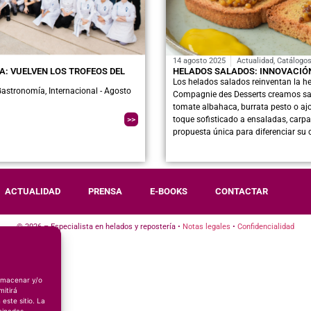
14 agosto 2025
Actualidad
,
Catálogo
A: VUELVEN LOS TROFEOS DEL
HELADOS SALADOS: INNOVACIÓ
Los helados salados reinventan la h
Gastronomía, Internacional - Agosto
Compagnie des Desserts creamos sa
tomate albahaca, burrata pesto o ajo
>>
toque sofisticado a ensaladas, carpa
propuesta única para diferenciar su 
ACTUALIDAD
PRENSA
E-BOOKS
CONTACTAR
© 2026 – Especialista en helados y repostería •
Notas legales
•
Confidencialidad
almacenar y/o
mitirá
este sitio. La